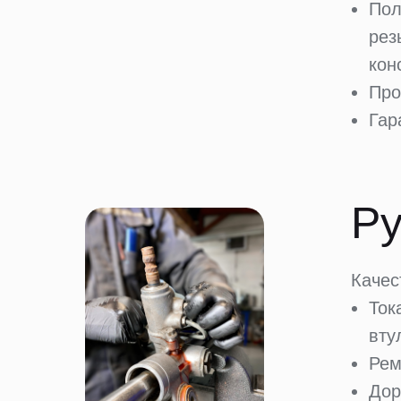
Пол
рез
кон
Про
Гар
Ру
Качес
Ток
вту
Рем
Дор