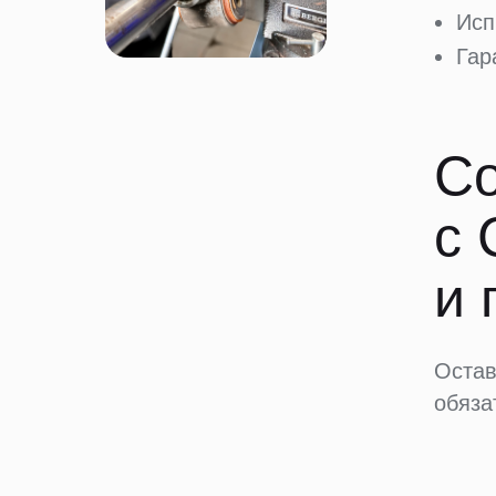
Исп
Гар
Со
с
и 
Остав
обяза